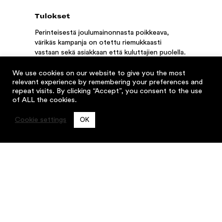
Tulokset
Perinteisestä joulumainonnasta poikkeava,
värikäs kampanja on otettu riemukkaasti
vastaan sekä asiakkaan että kuluttajien puolella.
Viesti omannäköisestä joulusta toimii tähän
maailmanaikaan armollisella tavalla ohjaten
We use cookies on our website to give you the most
kuitenkin vahvasti ostoon. Värikkäät mainokset
relevant experience by remembering your preferences and
repeat visits. By clicking “Accept”, you consent to the use
säväyttävät synkimpänä vuodenaikana ja
of ALL the cookies.
erottuvat edukseen. Kokonaisuudessaan
monikanavainen kampanja on kuin jouluherkku.
Cookie settings
OK