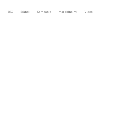
B2C
Brändi
Kampanja
Markkinointi
Video