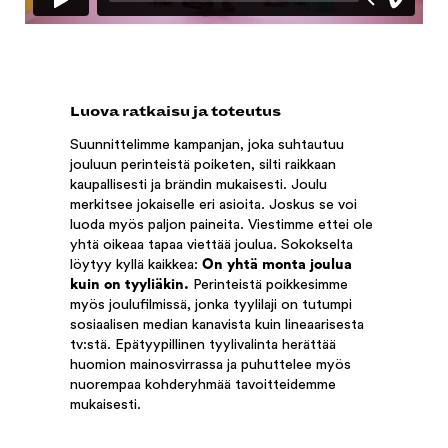
Luova ratkaisu ja toteutus
Suunnittelimme kampanjan, joka suhtautuu
jouluun perinteistä poiketen, silti raikkaan
kaupallisesti ja brändin mukaisesti. Joulu
merkitsee jokaiselle eri asioita. Joskus se voi
luoda myös paljon paineita. Viestimme ettei ole
yhtä oikeaa tapaa viettää joulua. Sokokselta
löytyy kyllä kaikkea:
O
n yhtä monta joulua
kuin on tyyliäkin.
Perinteistä poikkesimme
myös joulufilmissä, jonka tyylilaji on tutumpi
sosiaalisen median kanavista kuin lineaarisesta
tv:stä. Epätyypillinen tyylivalinta herättää
huomion mainosvirrassa ja puhuttelee myös
nuorempaa kohderyhmää tavoitteidemme
mukaisesti.