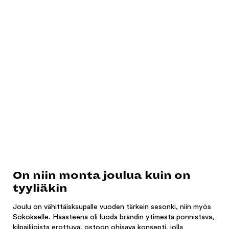
On niin monta joulua kuin on
tyyliäkin
Joulu on vähittäiskaupalle vuoden tärkein sesonki, niin myös
Sokokselle. Haasteena oli luoda brändin ytimestä ponnistava,
kilpailijoista erottuva, ostoon ohjaava konsepti, jolla