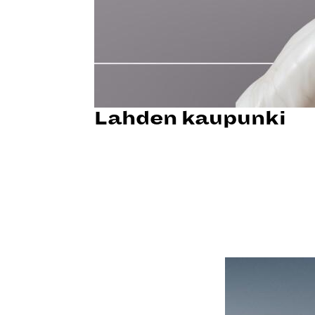
Lahden kaupunki