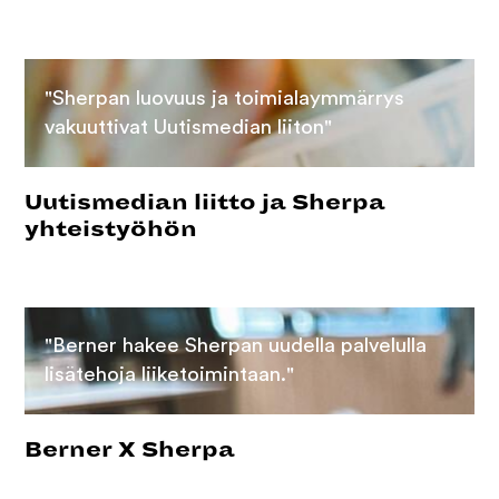
"Sherpan luovuus ja toimialaymmärrys
vakuuttivat Uutismedian liiton"
Uutismedian liitto ja Sherpa
yhteistyöhön
"Berner hakee Sherpan uudella palvelulla
lisätehoja liiketoimintaan."
Berner X Sherpa