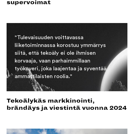
supervoimat
"Tulevaisuuden voittavassa
liiketoiminnassa korostuu ymmärrys
siitä, että tekoäly ei ole ihmisen
korvaaja, vaan parhaimmillaan
työkaveri, joka laajentaa ja syventää
ammattilaisten roolia."
Tekoälykäs markkinointi,
brändäys ja viestintä vuonna 2024