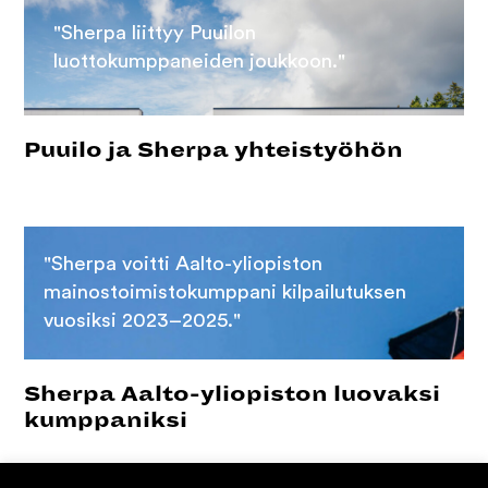
"Sherpa liittyy Puuilon
luottokumppaneiden joukkoon."
Puuilo ja Sherpa yhteistyöhön
"Sherpa voitti Aalto-yliopiston
mainostoimistokumppani kilpailutuksen
vuosiksi 2023–2025."
Sherpa Aalto-yliopiston luovaksi
kumppaniksi