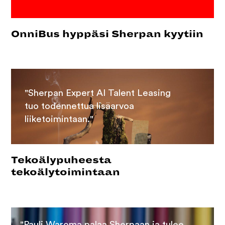
OnniBus hyppäsi Sherpan kyytiin
"Sherpan Expert AI Talent Leasing
tuo todennettua lisäarvoa
liiketoimintaan."
Tekoälypuheesta
tekoälytoimintaan
"Pauli Waroma palaa Sherpaan ja tulee