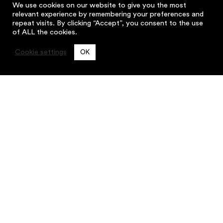
We use cookies on our website to give you the most
relevant experience by remembering your preferences and
"Tekoäly on noussut keskiöön monissa
repeat visits. By clicking “Accept”, you consent to the use
of ALL the cookies.
organisaatioissa, ja erityisesti varmasti
niissä,"
Cookie settings
OK
Generatiivinen tekoäly
markkinoinnissa ja viestinnässä
"Sherpan Head of AI & Innovations
ennustaa, että markkinoijien
avoimuus muutokselle ja tekoälyn
tehokkuuden yhdistäminen ihmisen
luovuuteen korostuvat tulevaisuuden
markkinoinnin menestystekijöinä."