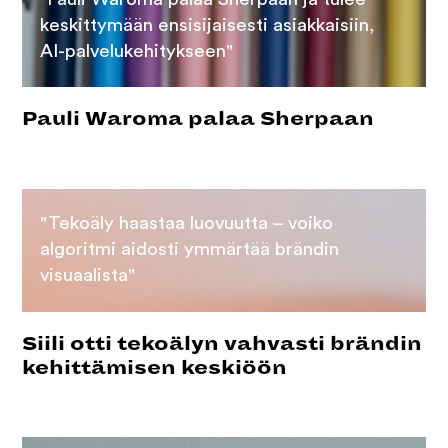
keskittymään ensisijaisesti asiakkaisiin,
AI-palvelukehitykseen"
Pauli Waroma palaa Sherpaan
"Tekoäly haastaa luovuutta – voiko
algoritmi aidosti ymmärtää brändin
visuaalista"
Siili otti tekoälyn vahvasti brändin
kehittämisen keskiöön