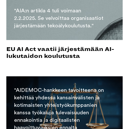
"AIA:n artikla 4 tuli voimaan
2.2.2025. Se velvoittaa organisaatiot
järjestämään tekoälykoulutusta."
EU AI Act vaatii järjestämään AI-
lukutaidon koulutusta
"AIDEMOC-hankkeen tavoitteena on
kehittää yhdessä kansainvälisten ja
kotimaisten yhteistyökumppanien
kanssa työkaluja tulevaisuuden
ennakointia ja digitaalisten
haavoittuvuuksien ennalta