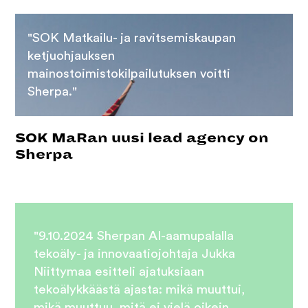
"SOK Matkailu- ja ravitsemiskaupan
ketjuohjauksen
mainostoimistokilpailutuksen voitti
Sherpa."
SOK MaRan uusi lead agency on
Sherpa
"9.10.2024 Sherpan AI-aamupalalla
tekoäly- ja innovaatiojohtaja Jukka
Niittymaa esitteli ajatuksiaan
tekoälykkäästä ajasta: mikä muuttui,
mikä muuttuu, mitä ei vielä oikein