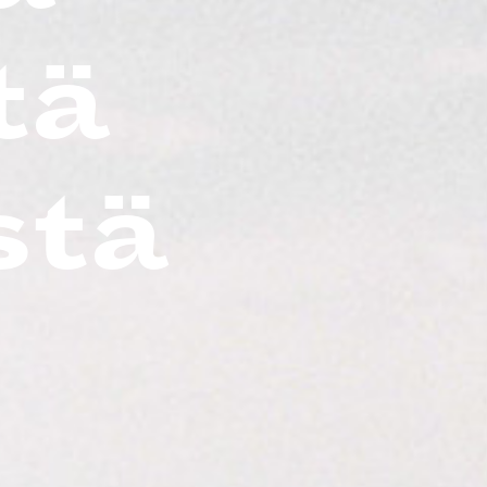
tä
stä