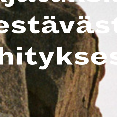
estäväs
hitykse