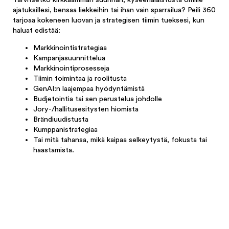
ajatuksillesi, bensaa liekkeihin tai ihan vain sparrailua? Peili 360
tarjoaa kokeneen luovan ja strategisen tiimin tueksesi, kun
haluat edistää:
Markkinointistrategiaa
Kampanjasuunnittelua
Markkinointiprosesseja
Tiimin toimintaa ja roolitusta
GenAI:n laajempaa hyödyntämistä
Budjetointia tai sen perustelua johdolle
Jory-/hallitusesitysten hiomista
Brändiuudistusta
Kumppanistrategiaa
Tai mitä tahansa, mikä kaipaa selkeytystä, fokusta tai
haastamista.