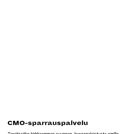
CMO-sparrauspalvelu
Tarvitsetko kirkkaamman suunnan, kyseenalaistusta omille